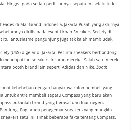
ia. Hingga pada setiap perilisannya, sepatu ini selalu ludes
of Fades di Mal Grand Indonesia, Jakarta Pusat, yang akhirnya
sebelumnya dirilis pada event Urban Sneakers Society di
saat itu, antusiasme pengunjung juga tak kalah membludak.
iety (USS) digelar di Jakarta. Pecinta sneakers berbondong-
 mendapatkan sneakers incaran mereka. Salah satu merek
antara booth brand lain seperti Adidas dan Nike,
booth
embuat kehebohan dengan banyaknya calon pembeli yang
ia untuk antre membeli sepatu Compass yang baru akan
ompass bukanlah brand yang berasal dari luar negeri,
ri Bandung. Bagi Anda penggemar sneakers yang mungkin
sneakers satu ini, simak beberapa fakta tentang Compass.