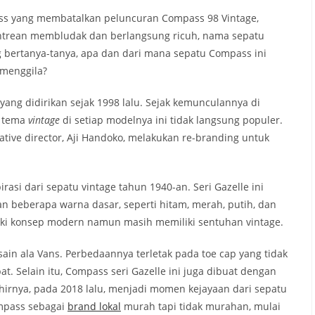
ass yang membatalkan peluncuran Compass 98 Vintage,
ntrean membludak dan berlangsung ricuh, nama sepatu
 bertanya-tanya, apa dan dari mana sepatu Compass ini
 menggila?
ang didirikan sejak 1998 lalu. Sejak kemunculannya di
 tema
vintage
di setiap modelnya ini tidak langsung populer.
ative director, Aji Handoko, melakukan re-branding untuk
irasi dari sepatu vintage tahun 1940-an. Seri Gazelle ini
an beberapa warna dasar, seperti hitam, merah, putih, dan
iki konsep modern namun masih memiliki sentuhan vintage.
desain ala Vans. Perbedaannya terletak pada toe cap yang tidak
t. Selain itu, Compass seri Gazelle ini juga dibuat dengan
hirnya, pada 2018 lalu, menjadi momen kejayaan dari sepatu
ompass sebagai
brand lokal
murah tapi tidak murahan, mulai