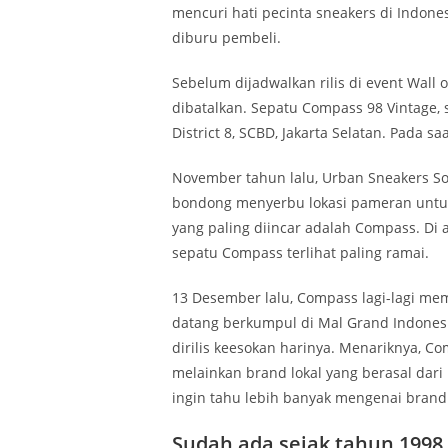
mencuri hati pecinta sneakers di Indones
diburu pembeli.
Sebelum dijadwalkan rilis di event Wall 
dibatalkan. Sepatu Compass 98 Vintage, 
District 8, SCBD, Jakarta Selatan. Pada 
November tahun lalu, Urban Sneakers Soc
bondong menyerbu lokasi pameran untuk
yang paling diincar adalah Compass. Di 
sepatu Compass terlihat paling ramai.
13 Desember lalu, Compass lagi-lagi m
datang berkumpul di Mal Grand Indones
dirilis keesokan harinya. Menariknya, C
melainkan brand lokal yang berasal da
ingin tahu lebih banyak mengenai brand 
Sudah ada sejak tahun 1998