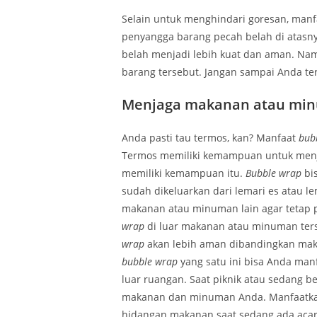
Selain untuk menghindari goresan, man
penyangga barang pecah belah di atasn
belah menjadi lebih kuat dan aman. Na
barang tersebut. Jangan sampai Anda te
Menjaga makanan atau minu
Anda pasti tau termos, kan? Manfaat
bub
Termos memiliki kemampuan untuk menj
memiliki kemampuan itu.
Bubble wrap
bi
sudah dikeluarkan dari lemari es atau l
makanan atau minuman lain agar tetap 
wrap
di luar makanan atau minuman ter
wrap
akan lebih aman dibandingkan mak
bubble wrap
yang satu ini bisa Anda m
luar ruangan. Saat piknik atau sedang 
makanan dan minuman Anda. Manfaatka
hidangan makanan saat sedang ada acar