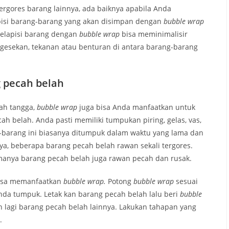
rgores barang lainnya, ada baiknya apabila Anda
isi barang-barang yang akan disimpan dengan
bubble wrap
elapisi barang dengan
bubble wrap
bisa meminimalisir
gesekan, tekanan atau benturan di antara barang-barang
 pecah belah
ah tangga,
bubble wrap
juga bisa Anda manfaatkan untuk
 belah. Anda pasti memiliki tumpukan piring, gelas, vas,
-barang ini biasanya ditumpuk dalam waktu yang lama dan
nya, beberapa barang pecah belah rawan sekali tergores.
manya barang pecah belah juga rawan pecah dan rusak.
bisa memanfaatkan
bubble wrap.
Potong
bubble wrap
sesuai
da tumpuk. Letak kan barang pecah belah lalu beri
bubble
an lagi barang pecah belah lainnya. Lakukan tahapan yang
.