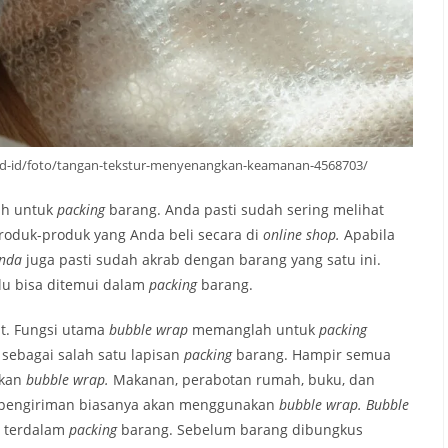
id-id/foto/tangan-tekstur-menyenangkan-keamanan-4568703/
ah untuk
packing
barang. Anda pasti sudah sering melihat
roduk-produk yang Anda beli secara di
online shop.
Apabila
Anda
juga pasti sudah akrab dengan barang yang satu ini.
lu bisa ditemui dalam
packing
barang.
ut. Fungsi utama
bubble wrap
memanglah untuk
packing
sebagai salah satu lapisan
packing
barang. Hampir semua
kan
bubble wrap.
Makanan, perabotan rumah, buku, dan
s pengiriman biasanya akan menggunakan
bubble wrap. Bubble
an terdalam
packing
barang. Sebelum barang dibungkus