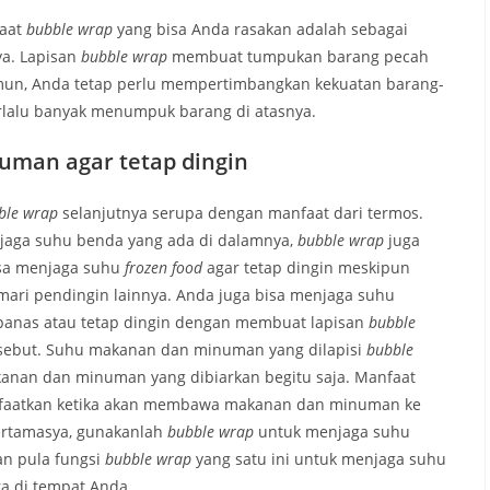
faat
bubble wrap
yang bisa Anda rasakan adalah sebagai
ya. Lapisan
bubble wrap
membuat tumpukan barang pecah
mun, Anda tetap perlu mempertimbangkan kekuatan barang-
rlalu banyak menumpuk barang di atasnya.
man agar tetap dingin
ble wrap
selanjutnya serupa dengan manfaat dari termos.
aga suhu benda yang ada di dalamnya,
bubble wrap
juga
sa menjaga suhu
frozen food
agar tetap dingin meskipun
emari pendingin lainnya. Anda juga bisa menjaga suhu
panas atau tetap dingin dengan membuat lapisan
bubble
sebut. Suhu makanan dan minuman yang dilapisi
bubble
anan dan minuman yang dibiarkan begitu saja. Manfaat
anfaatkan ketika akan membawa makanan dan minuman ke
bertamasya, gunakanlah
bubble wrap
untuk menjaga suhu
n pula fungsi
bubble wrap
yang satu ini untuk menjaga suhu
a di tempat Anda.