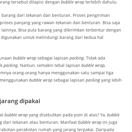
rang tersebut dilapisi dengan
bubble wrap
terlebih dahulu.
g barang dari tekanan dan benturan. Proses pengiriman
 proses panjang yang rawan tekanan dan benturan. Bisa saja
ainnya. Bisa pula barang yang dikirimkan terbentur dengan
p
digunakan untuk melindungi barang dari kedua hal
ggunaan
bubble wrap
sebagai lapisan
packing.
Tidak ada
uk
packing.
Namun, semakin tebal lapisan
bubble wrap,
mnya orang-orang hanya menggunakan satu sampai tiga
in menggunakan
bubble wrap
sebagai lapisan
packing
yang lebih
jarang dipakai
at
bubble wrap
yang disebutkan pada poin di atas? Ya,
bubble
g dari tekanan atau benturan. Manfaat
bubble wrap
ini juga
rabotan-perabotan rumah yang jarang terpakai. Daripada