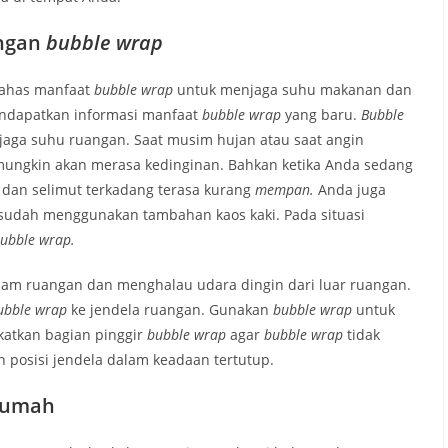
engan
bubble wrap
bahas manfaat
bubble wrap
untuk menjaga suhu makanan dan
endapatkan informasi manfaat
bubble wrap
yang baru.
Bubble
aga suhu ruangan. Saat musim hujan atau saat angin
mungkin akan merasa kedinginan. Bahkan ketika Anda sedang
 dan selimut terkadang terasa kurang
mempan.
Anda juga
sudah menggunakan tambahan kaos kaki. Pada situasi
ubble wrap.
am ruangan dan menghalau udara dingin dari luar ruangan.
ubble wrap
ke jendela ruangan. Gunakan
bubble wrap
untuk
katkan bagian pinggir
bubble wrap
agar
bubble wrap
tidak
an posisi jendela dalam keadaan tertutup.
 rumah