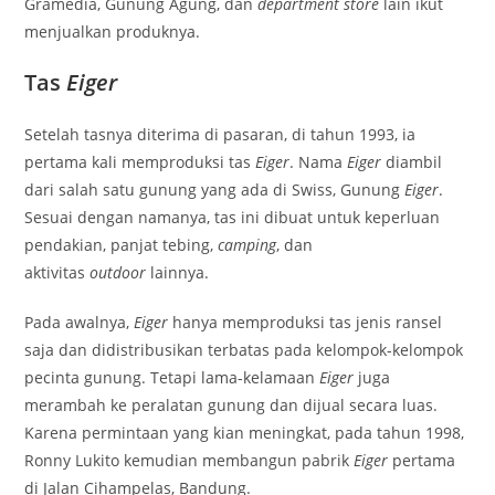
Gramedia, Gunung Agung, dan
department store
lain ikut
menjualkan produknya.
Tas
Eiger
Setelah tasnya diterima di pasaran, di tahun 1993, ia
pertama kali memproduksi tas
Eiger
. Nama
Eiger
diambil
dari salah satu gunung yang ada di Swiss, Gunung
Eiger
.
Sesuai dengan namanya, tas ini dibuat untuk keperluan
pendakian, panjat tebing,
camping
, dan
aktivitas
outdoor
lainnya.
Pada awalnya,
Eiger
hanya memproduksi tas jenis ransel
saja dan didistribusikan terbatas pada kelompok-kelompok
pecinta gunung. Tetapi lama-kelamaan
Eiger
juga
merambah ke peralatan gunung dan dijual secara luas.
Karena permintaan yang kian meningkat, pada tahun 1998,
Ronny Lukito kemudian membangun pabrik
Eiger
pertama
di Jalan Cihampelas, Bandung.